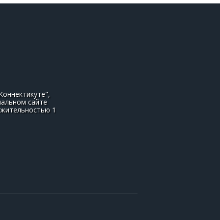
Коннектикуте",
иальном сайте
олжительностью 1