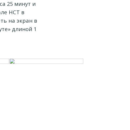
са 25 минут и
але НСТ в
ть на экран в
уте» длиной 1