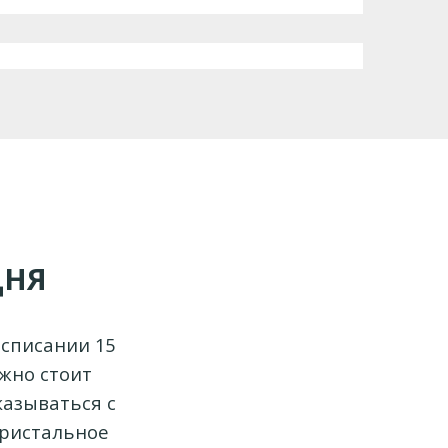
ДНЯ
списании 15
жно стоит
казываться с
пристальное