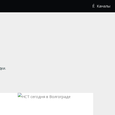
Каналы
дки.