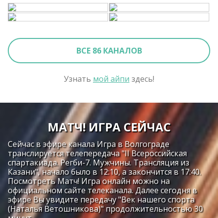
ВСЕ 86 КАНАЛОВ
Узнать
мой айпи
здесь!
МАТЧ! ИГРА СЕЙЧАС
Сейчас в эфире канала Игра в Волгограде
транслируется телепередача "II Всероссийская
спартакиада. Регби-7. Мужчины. Трансляция из
Казани", начало было в 12:10, а закончится в 17:40.
Посмотреть Матч! Игра онлайн можно на
официальном сайте телеканала. Далее сегодня в
эфире Вы увидите передачу "Век нашего спорта
(Наталья Ветошникова)" продолжительностью 30