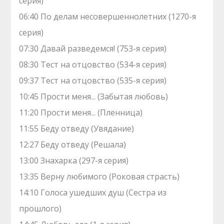
серия)
06:40 По делам несовершеннолетних (1270-я
серия)
07:30 Давай рaзвeдемся! (753-я серия)
08:30 Теcт на oтцовство (534-я серия)
09:37 Теcт на oтцовство (535-я серия)
10:45 Прости меня... (Забытая любовь)
11:20 Прости меня... (Пленница)
11:55 Беду отведу (Увядание)
12:27 Беду отведу (Решала)
13:00 Знaхaрка (297-я серия)
13:35 Верну любимого (Роковая страсть)
14:10 Голocа ушедших душ (Сестра из
прошлого)